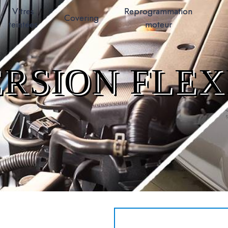
Vitres
Reprogrammation
Covering
teintées
moteur
RSION FLEX