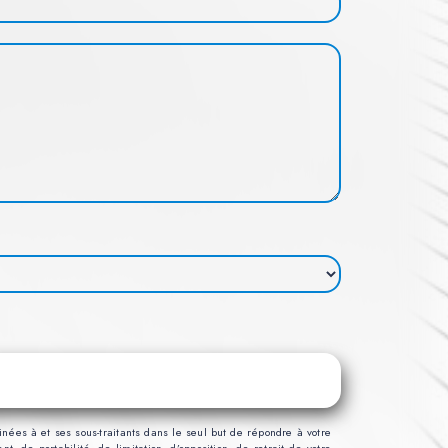
nées à et ses sous-traitants dans le seul but de répondre à votre