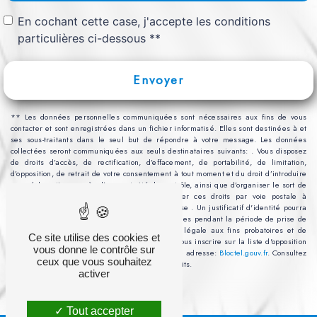
En cochant cette case, j'accepte les conditions
particulières ci-dessous **
Envoyer
** Les données personnelles communiquées sont nécessaires aux fins de vous
contacter et sont enregistrées dans un fichier informatisé. Elles sont destinées à et
ses sous-traitants dans le seul but de répondre à votre message. Les données
collectées seront communiquées aux seuls destinataires suivants: . Vous disposez
de droits d’accès, de rectification, d’effacement, de portabilité, de limitation,
d’opposition, de retrait de votre consentement à tout moment et du droit d’introduire
une réclamation auprès d’une autorité de contrôle, ainsi que d’organiser le sort de
vos données post-mortem. Vous pouvez exercer ces droits par voie postale à
l'adresse ou par courrier électronique à l'adresse . Un justificatif d'identité pourra
vous être demandé. Nous conservons vos données pendant la période de prise de
contact puis pendant la durée de prescription légale aux fins probatoires et de
Ce site utilise des cookies et
gestion des contentieux. Vous avez le droit de vous inscrire sur la liste d'opposition
vous donne le contrôle sur
au démarchage téléphonique, disponible à cette adresse:
Bloctel.gouv.fr
. Consultez
ceux que vous souhaitez
le site cnil.fr pour plus d’informations sur vos droits.
activer
Tout accepter