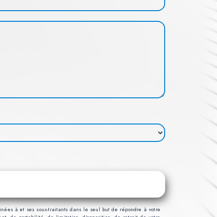
nées à et ses sous-traitants dans le seul but de répondre à votre