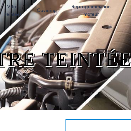
Vitres
Reprogrammation
Covering
teintées
moteur
TRE TEINTÉE