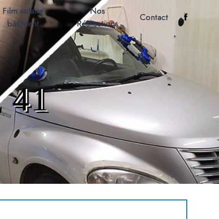
Film solaire
Nos
Contact
bâtiment
Réalisations
 41