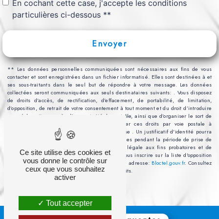
En cochant cette case, j'accepte les conditions
particulières ci-dessous **
Envoyer
** Les données personnelles communiquées sont nécessaires aux fins de vous
contacter et sont enregistrées dans un fichier informatisé. Elles sont destinées à et
ses sous-traitants dans le seul but de répondre à votre message. Les données
collectées seront communiquées aux seuls destinataires suivants: . Vous disposez
de droits d’accès, de rectification, d’effacement, de portabilité, de limitation,
d’opposition, de retrait de votre consentement à tout moment et du droit d’introduire
une réclamation auprès d’une autorité de contrôle, ainsi que d’organiser le sort de
vos données post-mortem. Vous pouvez exercer ces droits par voie postale à
l'adresse ou par courrier électronique à l'adresse . Un justificatif d'identité pourra
vous être demandé. Nous conservons vos données pendant la période de prise de
contact puis pendant la durée de prescription légale aux fins probatoires et de
Ce site utilise des cookies et
gestion des contentieux. Vous avez le droit de vous inscrire sur la liste d'opposition
vous donne le contrôle sur
au démarchage téléphonique, disponible à cette adresse:
Bloctel.gouv.fr
. Consultez
ceux que vous souhaitez
le site cnil.fr pour plus d’informations sur vos droits.
activer
Tout accepter