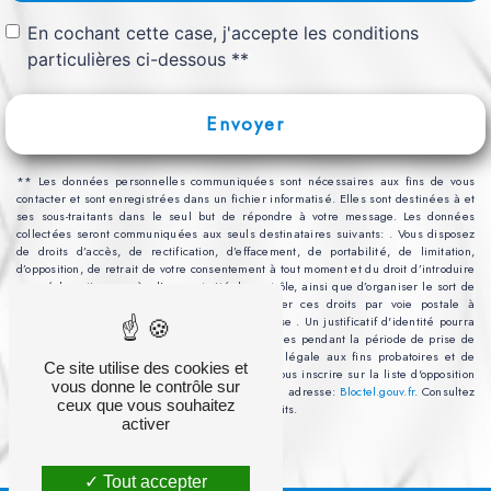
En cochant cette case, j'accepte les conditions
particulières ci-dessous **
Envoyer
** Les données personnelles communiquées sont nécessaires aux fins de vous
contacter et sont enregistrées dans un fichier informatisé. Elles sont destinées à et
ses sous-traitants dans le seul but de répondre à votre message. Les données
collectées seront communiquées aux seuls destinataires suivants: . Vous disposez
de droits d’accès, de rectification, d’effacement, de portabilité, de limitation,
d’opposition, de retrait de votre consentement à tout moment et du droit d’introduire
une réclamation auprès d’une autorité de contrôle, ainsi que d’organiser le sort de
vos données post-mortem. Vous pouvez exercer ces droits par voie postale à
l'adresse ou par courrier électronique à l'adresse . Un justificatif d'identité pourra
vous être demandé. Nous conservons vos données pendant la période de prise de
contact puis pendant la durée de prescription légale aux fins probatoires et de
Ce site utilise des cookies et
gestion des contentieux. Vous avez le droit de vous inscrire sur la liste d'opposition
vous donne le contrôle sur
au démarchage téléphonique, disponible à cette adresse:
Bloctel.gouv.fr
. Consultez
ceux que vous souhaitez
le site cnil.fr pour plus d’informations sur vos droits.
activer
Tout accepter