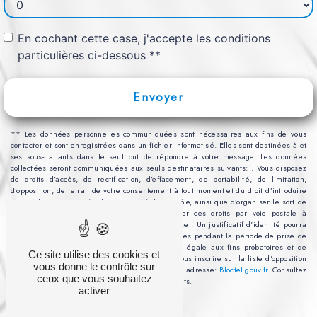
En cochant cette case, j'accepte les conditions
particulières ci-dessous **
Envoyer
** Les données personnelles communiquées sont nécessaires aux fins de vous
contacter et sont enregistrées dans un fichier informatisé. Elles sont destinées à et
ses sous-traitants dans le seul but de répondre à votre message. Les données
collectées seront communiquées aux seuls destinataires suivants: . Vous disposez
de droits d’accès, de rectification, d’effacement, de portabilité, de limitation,
d’opposition, de retrait de votre consentement à tout moment et du droit d’introduire
une réclamation auprès d’une autorité de contrôle, ainsi que d’organiser le sort de
vos données post-mortem. Vous pouvez exercer ces droits par voie postale à
l'adresse ou par courrier électronique à l'adresse . Un justificatif d'identité pourra
vous être demandé. Nous conservons vos données pendant la période de prise de
contact puis pendant la durée de prescription légale aux fins probatoires et de
Ce site utilise des cookies et
gestion des contentieux. Vous avez le droit de vous inscrire sur la liste d'opposition
vous donne le contrôle sur
au démarchage téléphonique, disponible à cette adresse:
Bloctel.gouv.fr
. Consultez
ceux que vous souhaitez
le site cnil.fr pour plus d’informations sur vos droits.
activer